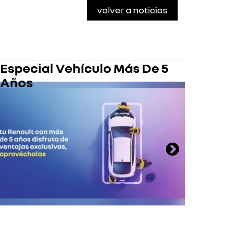
volver a noticias
Especial Vehículo Más De 5
Pro
Años
En 